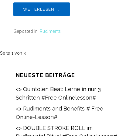
WEITERLESEN →
Geposted in:
Rudiments
Navigation
Seite 1 von 3
für
NEUESTE BEITRÄGE
Beitrag
<> Quintolen Beat: Lerne in nur 3
Schritten #Free Onlinelesson#
<> Rudiments and Benefits # Free
Online-Lesson#
<> DOUBLE STROKE ROLL im