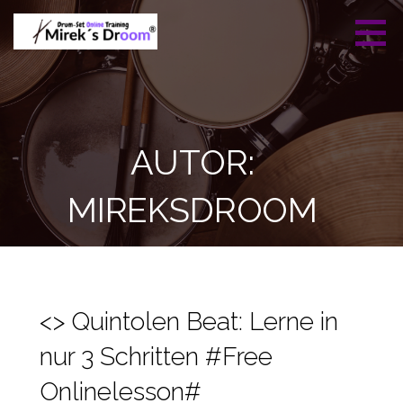
Zum
Inhalt
springen
Mireks Droom -
Professionelles Drumset
Drumset Online
Training
Training
AUTOR:
MIREKSDROOM
<> Quintolen Beat: Lerne in
nur 3 Schritten #Free
Onlinelesson#