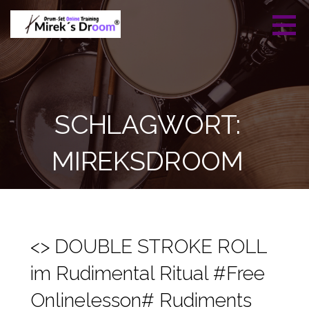
Zum
Inhalt
springen
Mireks Droom -
Professionelles Drumset
Drumset Online
Training
Training
SCHLAGWORT:
MIREKSDROOM
<> DOUBLE STROKE ROLL
im Rudimental Ritual #Free
Onlinelesson# Rudiments