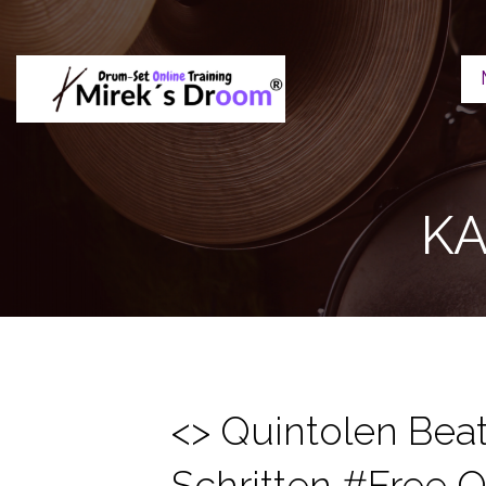
Zum
Inhalt
springen
Mireks Droom - Drumset Online 
Professionelles Drumset Training
KA
<> Quintolen Beat
Schritten #Free 