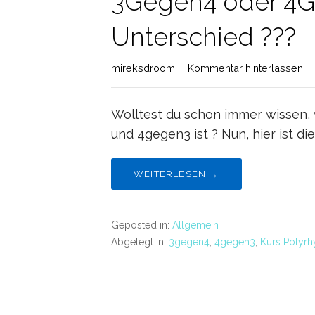
3Gegen4 oder 4Geg
Unterschied ???
mireksdroom
Kommentar hinterlassen
Wolltest du schon immer wissen,
und 4gegen3 ist ? Nun, hier ist di
WEITERLESEN →
Geposted in:
Allgemein
Abgelegt in:
3gegen4
,
4gegen3
,
Kurs Polyrh