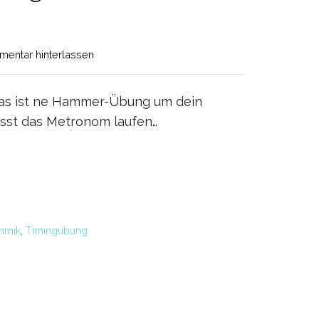
entar hinterlassen
Das ist ne Hammer-Übung um dein
lässt das Metronom laufen…
thmik
,
Timingübung