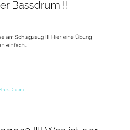
er Bassdrum !!
sse am Schlagzeug !!! Hier eine Übung
en einfach…
MireksDroom