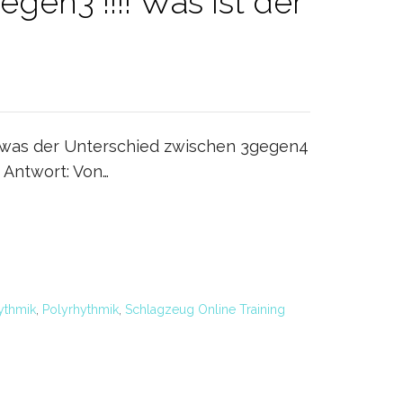
en3 !!!! Was ist der
 was der Unterschied zwischen 3gegen4
e Antwort: Von…
ythmik
,
Polyrhythmik
,
Schlagzeug Online Training