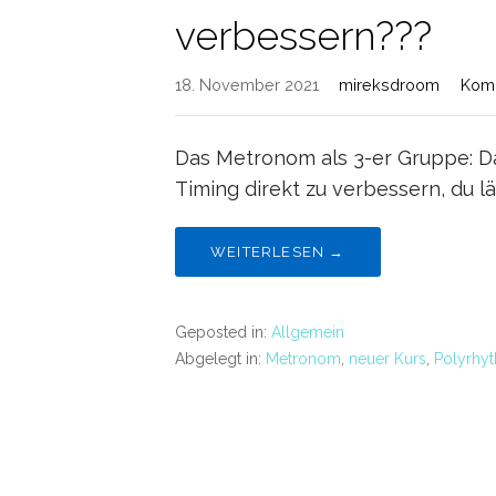
verbessern???
18. November 2021
mireksdroom
Komm
Das Metronom als 3-er Gruppe: 
Timing direkt zu verbessern, du 
WEITERLESEN →
Geposted in:
Allgemein
Abgelegt in:
Metronom
,
neuer Kurs
,
Polyrhy