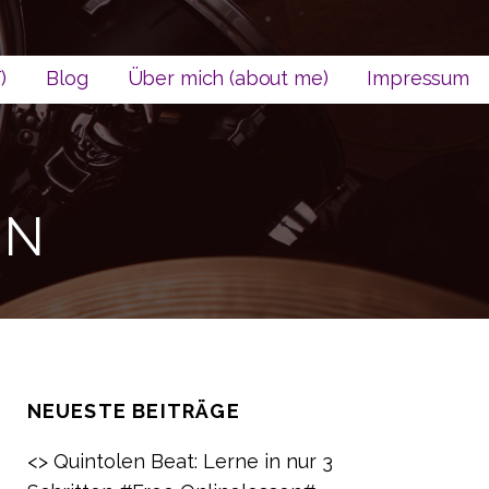
)
Blog
Über mich (about me)
Impressum
IN
NEUESTE BEITRÄGE
<> Quintolen Beat: Lerne in nur 3