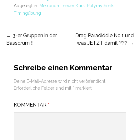
Abgelegt in:
Metronom
,
neuer Kurs
,
Polyrhythmik
,
Timingübung
Beitragsnavigation
← 3-er Gruppen in der
Drag Paradiddle No.1 und
Bassdrum !!
was JETZT damit ??? →
Schreibe einen Kommentar
Deine E-Mail-Adresse wird nicht veröffentlicht.
Erforderliche Felder sind mit
*
markiert
KOMMENTAR
*