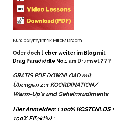
Kurs polyrhythmik MIreksDroom
Oder doch
lieber weiter im Blog
mit
D
rag Paradiddle No.1
am Drumset ? ? ?
GRATIS PDF DOWNLOAD mit
Übungen zur KOORDINATION/
Warm-Up´s und Geheimrudiments
Hier Anmelden: ( 100% KOSTENLOS +
100% Effektiv) :