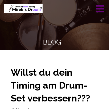
Zum
Inhalt
springen
Mireks Droom -
Professionelles Drumset
Drumset Online
Training
Training
BLOG
Willst du dein
Timing am Drum-
Set verbessern???