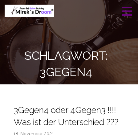
Zum
Inhalt
springen
Mireks Droom -
Professionelles Drumset
Drumset Online
Training
Training
SCHLAGWORT:
3GEGEN4
3Gegen4 oder 4Gegen3 !!!!
Was ist der Unterschied ???
18. November 2021